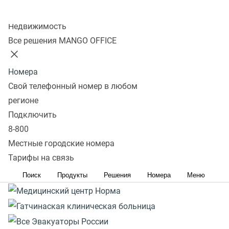
Реклама. ERID: 2VtzqvP5Bnh. Вся информация о сроках
Колл-центр
и правилах проведения акции расположена на сайте
Недвижимость
https://www.mango-office.ru/promo-page/podderzka-
Все решения MANGO OFFICE
malogo-biznesa/
Номера
Свой телефонный номер в любом
регионе
Подключить
8-800
Местные городские номера
Тарифы на связь
Поиск
Продукты
Решения
Номера
Меню