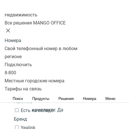
Колл-центр
Показать
Недвижимость
Все решения MANGO OFFICE
В избранном 0 товаров
Сравнить 0 товаров
Номера
Сбросить
Перейти в
Популярные
Фильтры
Yealink CP920
24 000
Под
Свой телефонный номер в любом
избранное
Популярные
С высоким рейтингом
₽
Сначала
заказ
регионе
Гарантия:
2 года
Перейти в
дешевые
Сначала дорогие
Подключить
В
сравнение
Акция
Наличие PoE (питание
8-800
корзину
через кабель
Местные городские номера
Цена,
руб.:
интернет):
Да
Тарифы на связь
-
Поиск
Продукты
Решения
Номера
Меню
Блок питания в
Наличие
комплекте:
Да
Есть на складе
Бренд
Yealink