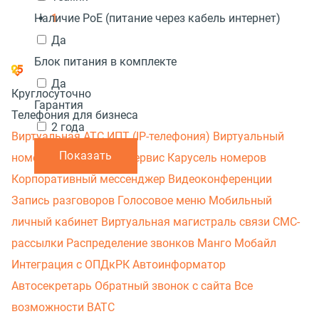
1
Наличие PoE (питание через кабель интернет)
Да
Блок питания в комплекте
Да
Круглосуточно
Гарантия
Телефония для бизнеса
2 года
Виртуальная АТС
ИПТ (IP-телефония)
Виртуальный
Показать
номер
Этикетка
МАВ сервис
Карусель номеров
Корпоративный мессенджер
Видеоконференции
Запись разговоров
Голосовое меню
Мобильный
личный кабинет
Виртуальная магистраль связи
СМС-
рассылки
Распределение звонков
Манго Мобайл
Интеграция с ОПДкРК
Автоинформатор
Автосекретарь
Обратный звонок с сайта
Все
возможности ВАТС