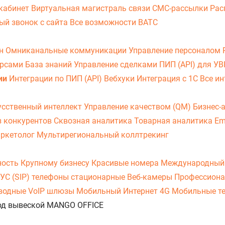
кабинет
Виртуальная магистраль связи
СМС-рассылки
Рас
ый звонок с сайта
Все возможности ВАТС
он
Омниканальные коммуникации
Управление персоналом
урсами
База знаний
Управление сделками
ПИП (API) для У
ии
Интеграции по ПИП (API)
Вебхуки
Интеграция с 1С
Все ин
усственный интеллект
Управление качеством (QM)
Бизнес-
з конкурентов
Сквозная аналитика
Товарная аналитика
Em
аркетолог
Мультирегиональный коллтрекинг
ность
Крупному бизнесу
Красивые номера
Международный
УС (SIP) телефоны стационарные
Веб-камеры
Профессиона
оводные
VoIP шлюзы
Мобильный Интернет 4G
Мобильные т
 под вывеской MANGO OFFICE