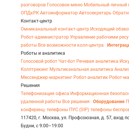
разговоров
Голосовое меню
Мобильный личный 
ОПДкРК
Автоинформатор
Автосекретарь
Обратн
Контакт-центр
Омниканальный контакт-центр
Исходящий обзв
Робот-администратор
Управление рабочими рес
работы
Все возможности колл-центра
Интеграц
Роботы и аналитика
Голосовой робот
Чат-бот
Речевая аналитика
Иск
Коллтрекинг
Мультиканальная аналитика
Анали
Мессенджер‑маркетинг
Робот-аналитик
Робот-м
Решения
Телефонизация офиса
Информационная безопас
удаленной работы
Все решения
Оборудование
П
конференц- телефоны
ПУС (SIP) телефоны беспр
117420, г. Москва, ул. Профсоюзная, д. 57, вход
Будни, с 9:00–19:00