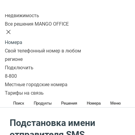
Узнать больше
Колл-центр
Получая SMS с незнакомого номера или
Недвижимость
от отправителя с труднопроизносимым буквенным
Все решения MANGO OFFICE
кодом, люди зачастую даже не читают его. А если
новый клиент не смог дозвониться до вас и ушел
Номера
к конкуренту?
Свой телефонный номер в любом
регионе
Теперь у вас есть возможность сделать этот канал
Подключить
общения с клиентами эффективным.
8-800
Местные городские номера
Для установления и
Тарифы на связь
поддержания связи с клиентами
Поиск
Продукты
Решения
Номера
Меню
Подстановка имени
отправителя SMS