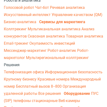
Роботы и аналитика
Голосовой робот
Чат-бот
Речевая аналитика
Искусственный интеллект
Управление качеством (QM)
Бизнес-аналитика
Сервисы для маркетинга
Коллтрекинг
Мультиканальная аналитика
Анализ
конкурентов
Сквозная аналитика
Товарная аналитика
Email-трекинг
Окупаемость инвестиций
Мессенджер‑маркетинг
Робот-аналитик
Робот-
маркетолог
Мультирегиональный коллтрекинг
Решения
Телефонизация офиса
Информационная безопасность
Крупному бизнесу
Красивые номера
Международный
номер
Бесплатный вызов 8−800
Организация
удаленной работы
Все решения
Оборудование
ПУС
(SIP) телефоны стационарные
Веб-камеры