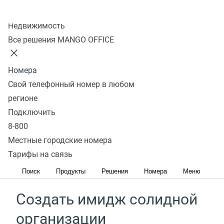
Колл-центр
Недвижимость
Красивые номера
Все решения MANGO OFFICE
для бизнеса помогут
Номера
Свой телефонный номер в любом
Увеличить количество
регионе
обращений
Подключить
8-800
Номер, который хорошо запоминается, приведет
Местные городские номера
больше клиентов, именно поэтому на красивые
Тарифы на связь
номера звонят на 30% чаще
Поиск
Продукты
Решения
Номера
Меню
Создать имидж солидной
организации