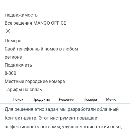
Узнать стоимость
Колл-центр
Недвижимость
Как облачный контакт-центр
Все решения MANGO OFFICE
решает задачи отдела
продаж
Номера
Свой телефонный номер в любом
регионе
Основные вызовы, стоящие перед отделами продаж:
Подключить
привлечь больше обращений потенциальных
8-800
клиентов, успешнее конвертировать обращения
Местные городские номера
в продажи и повысить финансовую отдачу от каждой
Тарифы на связь
сделки.
Поиск
Продукты
Решения
Номера
Меню
Для решения этих задач мы разработали облачный
Контакт-центр. Этот инструмент повышает
эффективность рекламы, улучшает клиентский опыт,