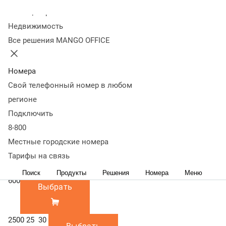
600
2500 / 25 000 /
Колл-центр
30 000
2500
Недвижимость
25 000
Все решения MANGO OFFICE
30 000
Минимальный
Минимальная ежемесячная сумма,
платеж за
которую необходимо оплачивать.
Номера
звонки, руб./мес
Включает переадресацию, исходящую
Свой телефонный номер в любом
связь по всем направлениям и
регионе
входящую связь на номера '8-800'.
Подключить
Сумма не включена в абонентскую
8-800
плату и оплачивается дополнительно.
300
Местные городские номера
Выбрать
Тарифы на связь
Поиск
Продукты
Решения
Номера
Меню
600
Выбрать
2500
25
30