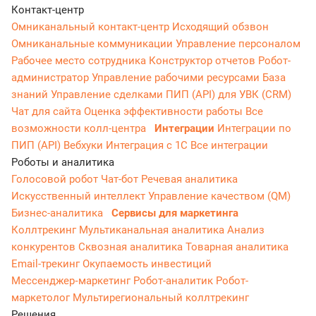
Контакт-центр
Омниканальный контакт-центр
Исходящий обзвон
Омниканальные коммуникации
Управление персоналом
Рабочее место сотрудника
Конструктор отчетов
Робот-
администратор
Управление рабочими ресурсами
База
знаний
Управление сделками
ПИП (API) для УВК (CRM)
Чат для сайта
Оценка эффективности работы
Все
возможности колл-центра
Интеграции
Интеграции по
ПИП (API)
Вебхуки
Интеграция с 1С
Все интеграции
Роботы и аналитика
Голосовой робот
Чат-бот
Речевая аналитика
Искусственный интеллект
Управление качеством (QM)
Бизнес-аналитика
Сервисы для маркетинга
Коллтрекинг
Мультиканальная аналитика
Анализ
конкурентов
Сквозная аналитика
Товарная аналитика
Email-трекинг
Окупаемость инвестиций
Мессенджер‑маркетинг
Робот-аналитик
Робот-
маркетолог
Мультирегиональный коллтрекинг
Решения