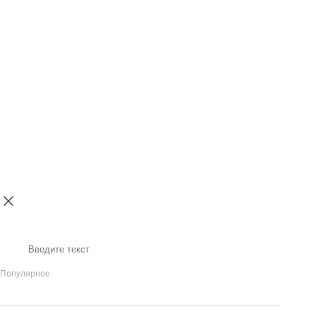
Поиск
Популярное
IP-Телефония
Голосовое приветствие и меню
Распределение
вызовов
Бизнес-аналитика