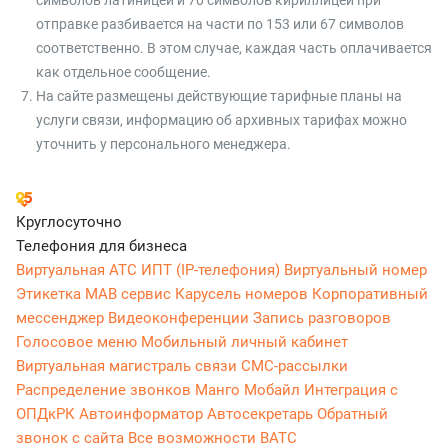
символов латиницей и 70 символов кириллицей при
отправке разбивается на части по 153 или 67 символов
соответственно. В этом случае, каждая часть оплачивается
как отдельное сообщение.
На сайте размещены действующие тарифные планы на
услуги связи, информацию об архивных тарифах можно
уточнить у персонального менеджера.
Круглосуточно
Телефония для бизнеса
Виртуальная АТС
ИПТ (IP-телефония)
Виртуальный номер
Этикетка
МАВ сервис
Карусель номеров
Корпоративный
мессенджер
Видеоконференции
Запись разговоров
Голосовое меню
Мобильный личный кабинет
Виртуальная магистраль связи
СМС-рассылки
Распределение звонков
Манго Мобайл
Интеграция с
ОПДкРК
Автоинформатор
Автосекретарь
Обратный
звонок с сайта
Все возможности ВАТС