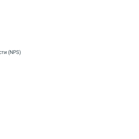
сти
(
NPS)