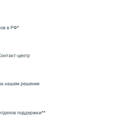
ов в РФ*
Контакт‑центр
 на нашем решении
отделов поддержки**