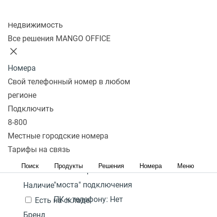
Колл-центр
Показать
Недвижимость
Все решения MANGO OFFICE
В избранном 0 товаров
Сравнить 0 товаров
Номера
Сбросить
Перейти в
DECT телефон с PoE
Фильтры
Yealink W71P
WI-FI SIP телефон
12 300
Под
Свой телефонный номер в любом
избранное
Популярные
₽
заказ
регионе
Количество
Перейти в
Популярные
С высоким рейтингом
Сначала
Подключить
В
подключаемых трубок
сравнение
дешевые
Сначала дорогие
8-800
корзину
на базу:
10
Акция
Местные городские номера
Гарантия:
2 года
Тарифы на связь
Цена,
руб.:
Поиск
Продукты
Решения
Номера
Меню
Наличие режима
-
"моста" подключения
Наличие
ПК к телефону:
Нет
Есть на складе
Бренд