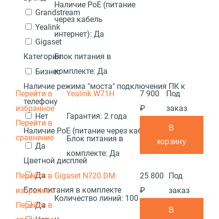
Наличие PoE (питание
Grandstream
через кабель
Yealink
интернет):
Да
Gigaset
Блок питания в
Категория
комплекте:
Да
Бизнес
Наличие режима "моста" подключения ПК к
Перейти в
Yealink W71H
7 900
Под
телефону
избранное
₽
заказ
Нет
Гарантия:
2 года
Перейти в
В
Наличие PoE (питание через кабель интернет)
сравнение
Блок питания в
корзину
Да
комплекте:
Да
Цветной дисплей
Да
Перейти в
Gigaset N720 DM
25 800
Под
Блок питания в комплекте
избранное
₽
заказ
Количество линий:
100
Перейти в
Да
В