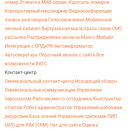
номер
Этикетка
МАВ сервис
Карусель номеров
Корпоративный мессенджер
Видеоконференции
Запись разговоров
Голосовое меню
Мобильный
личный кабинет
Виртуальная магистраль связи
СМС-
рассылки
Распределение звонков
Манго Мобайл
Интеграция с ОПДкРК
Автоинформатор
Автосекретарь
Обратный звонок с сайта
Все
возможности ВАТС
Контакт-центр
Омниканальный контакт-центр
Исходящий обзвон
Омниканальные коммуникации
Управление
персоналом
Рабочее место сотрудника
Конструктор
отчетов
Робот-администратор
Управление рабочими
ресурсами
База знаний
Управление сделками
ПИП
(API) для УВК (CRM)
Чат для сайта
Оценка