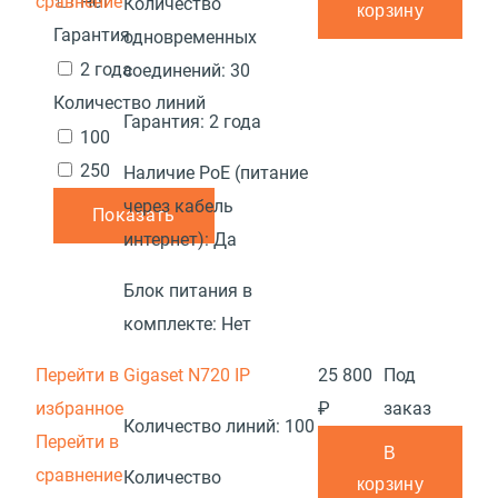
сравнение
Нет
Количество
корзину
Гарантия
одновременных
2 года
соединений:
30
Количество линий
Гарантия:
2 года
100
250
Наличие PoE (питание
через кабель
Показать
интернет):
Да
Блок питания в
комплекте:
Нет
Перейти в
Gigaset N720 IP
25 800
Под
избранное
₽
заказ
Количество линий:
100
Перейти в
В
сравнение
Количество
корзину