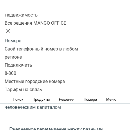
Полный спектр коммуникационных услуг в знакомом
Колл-центр
интерфейсе ваших CRM
(
УВК¹), CDP
(
УДК²), ERP
Недвижимость
(
СПРП³), Service Desk
(
служба поддержки) и HCM-
Все решения MANGO OFFICE
систем
(
УЧК⁴)
Номера
Получить консультацию
Свой телефонный номер в любом
регионе
Подключить
¹УВК
(
CRM) — управление взаимоотношениями
8-800
с клиентами;
²CDP
(
УДК) — управление данными
Местные городские номера
Тарифы на связь
клиентов;
³ERP
(
СПРП) — система планирования
ресурсов предприятия;
⁴HCM
(
УЧК) — управление
Поиск
Продукты
Решения
Номера
Меню
человеческим капиталом
Ежедневное перемещение между разными