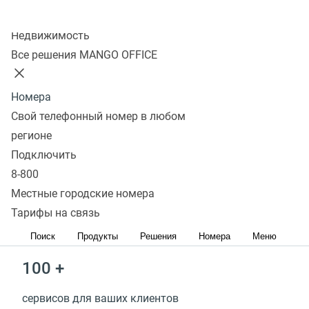
Бесплатное обучение
Колл-центр
Недвижимость
Маркетинговая поддержка
Все решения MANGO OFFICE
Войти в партнерский кабинет
Стать партнером
Номера
Свой телефонный номер в любом
> 50 млн
регионе
Подключить
заработали наши партнеры за 2025 год
8-800
Местные городские номера
3 500 +
Тарифы на связь
партнеров уже с нами
Поиск
Продукты
Решения
Номера
Меню
100 +
сервисов для ваших клиентов