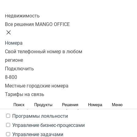
Ничего не найдено
Колл-центр
Да
Недвижимость
Все решения MANGO OFFICE
Посмотреть все
Свернуть
Тип системы
Номера
Свой телефонный номер в любом
Ничего не найдено
регионе
CRM
Подключить
ERP
8-800
Service Desk
Местные городские номера
Управление кандидатами HRM/HCM/ATS
Тарифы на связь
Бухгалтерия
Поиск
Продукты
Решения
Номера
Меню
Медицинские системы (МИС)
Программы лояльности
Управление бизнес-процессами
Управление задачами