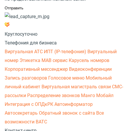
Круглосуточно
Телефония для бизнеса
Виртуальная АТС
ИПТ (IP-телефония)
Виртуальный
номер
Этикетка
МАВ сервис
Карусель номеров
Корпоративный мессенджер
Видеоконференции
Запись разговоров
Голосовое меню
Мобильный
личный кабинет
Виртуальная магистраль связи
СМС-
рассылки
Распределение звонков
Манго Мобайл
Интеграция с ОПДкРК
Автоинформатор
Автосекретарь
Обратный звонок с сайта
Все
возможности ВАТС
Контакт-центр