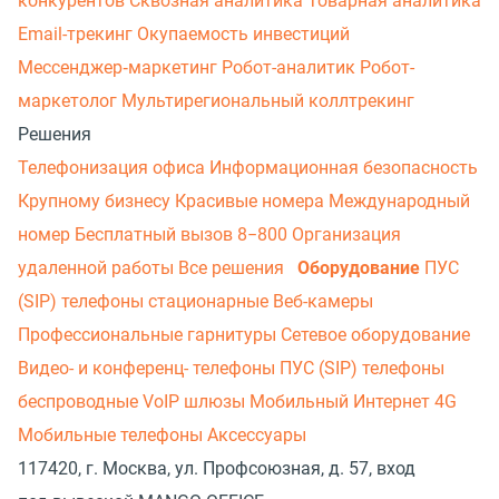
конкурентов
Сквозная аналитика
Товарная аналитика
Email-трекинг
Окупаемость инвестиций
Мессенджер‑маркетинг
Робот-аналитик
Робот-
маркетолог
Мультирегиональный коллтрекинг
Решения
Телефонизация офиса
Информационная безопасность
Крупному бизнесу
Красивые номера
Международный
номер
Бесплатный вызов 8−800
Организация
удаленной работы
Все решения
Оборудование
ПУС
(SIP) телефоны стационарные
Веб-камеры
Профессиональные гарнитуры
Сетевое оборудование
Видео- и конференц- телефоны
ПУС (SIP) телефоны
беспроводные
VoIP шлюзы
Мобильный Интернет 4G
Мобильные телефоны
Аксессуары
117420, г. Москва, ул. Профсоюзная, д. 57, вход